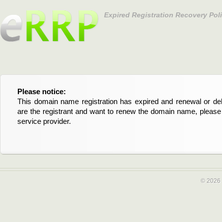
Expired Registration Recovery Pol
Please notice:
Bitte beachten Sie:
This domain name registration has expired and renewal or dele
Diese Domainregistrierung ist abgelaufen und die Verläng
are the registrant and want to renew the domain name, please 
Domain stehen an. Wenn Sie der Registrant sind und di
service provider.
verlängern möchten, kontaktieren Sie bitte Ihren Service-Provid
© 2026